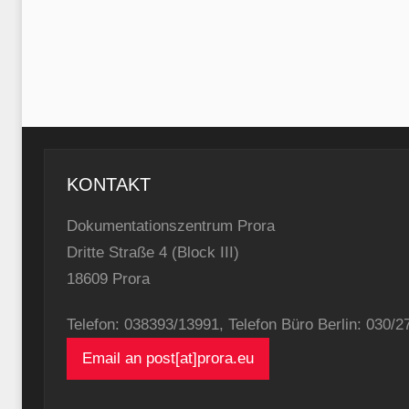
KONTAKT
Dokumentationszentrum Prora
Dritte Straße 4 (Block III)
18609 Prora
Telefon: 038393/13991, Telefon Büro Berlin: 030/
Email an post[at]prora.eu