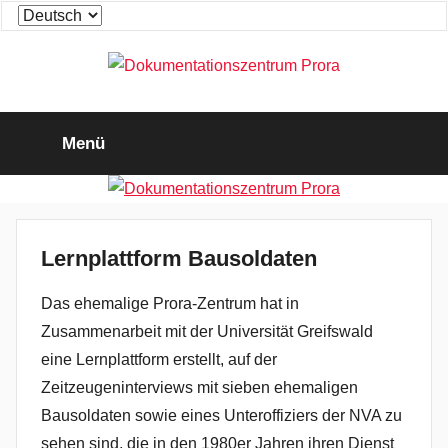
Zum
Sprache
Inhalt
auswählen
springen
Dokumentationszentrum
Die
Ausstellung
Menü
zum
Prora
"KdF-
Seebad
Rügen"
Lernplattform Bausoldaten
Das ehemalige Prora-Zentrum hat in
Zusammenarbeit mit der Universität Greifswald
eine Lernplattform erstellt, auf der
Zeitzeugeninterviews mit sieben ehemaligen
Bausoldaten sowie eines Unteroffiziers der NVA zu
sehen sind, die in den 1980er Jahren ihren Dienst