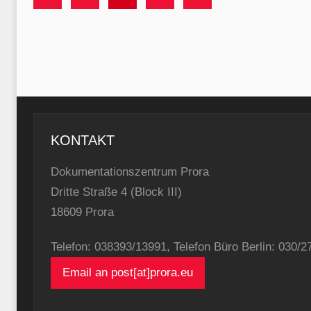
der
Beiträge
Beiträge
Beiträge
KONTAKT
Dokumentationszentrum Prora
Dritte Straße 4 (Block III)
18609 Prora
Telefon: 038393/13991, Telefon Büro Berlin: 030/
Email an post[at]prora.eu