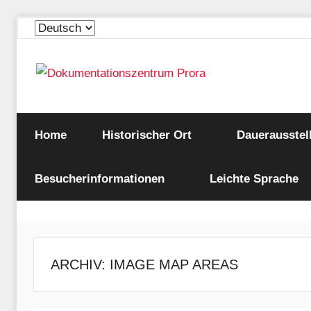
Zum
Sprache
Inhalt
auswählen
springen
Die
Dokumentationszen
Ausstellung
Home
zum
Historischer Ort
Dauerausstel
Prora
"KdF-
Seebad
Besucherinformationen
Leichte Sprache
Rügen"
ARCHIV:
IMAGE MAP AREAS