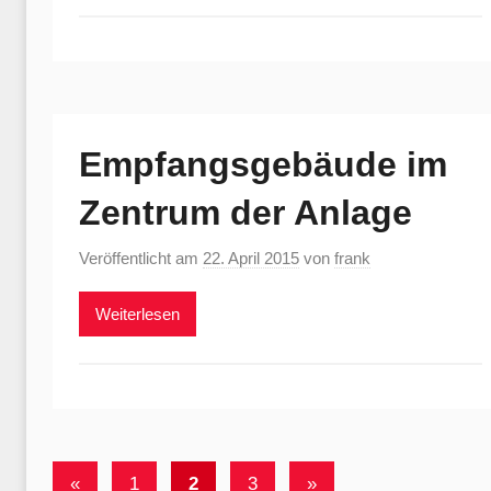
Empfangsgebäude im
Zentrum der Anlage
Veröffentlicht am
22. April 2015
von
frank
Weiterlesen
Seitennummerierung
Vorherige
Nächste
«
1
2
3
»