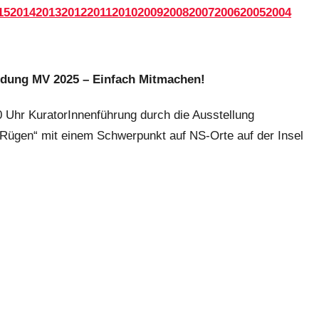
15
2014
2013
2012
2011
2010
2009
2008
2007
2006
2005
2004
ildung MV 2025 – Einfach Mitmachen!
 Uhr KuratorInnenführung durch die Ausstellung
Rügen“ mit einem Schwerpunkt auf NS-Orte auf der Insel