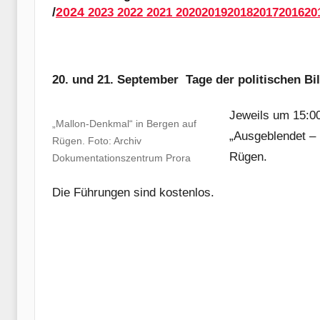
/
2024
2023
2022
2021
2020
2019
2018
2017
2016
20
20. und 21. September Tage der politischen B
Jeweils um 15:00
„Mallon-Denkmal“ in Bergen auf
„Ausgeblendet – 
Rügen. Foto: Archiv
Rügen.
Dokumentationszentrum Prora
Die Führungen sind kostenlos.