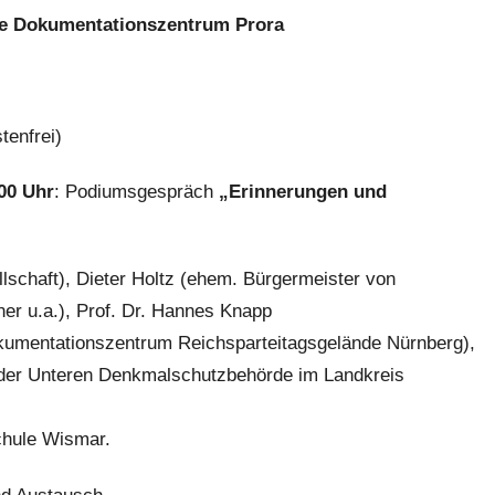
re Dokumentationszentrum Prora
tenfrei)
00 Uhr
: Podiumsgespräch
„Erinnerungen und
lschaft), Dieter Holtz (ehem. Bürgermeister von
er u.a.), Prof. Dr. Hannes Knapp
kumentationszentrum Reichsparteitagsgelände Nürnberg),
 der Unteren Denkmalschutzbehörde im Landkreis
chule Wismar.